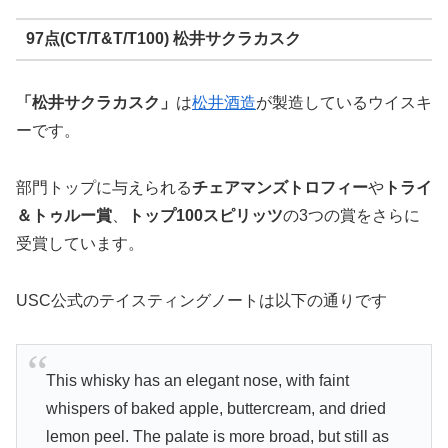
97点(CT/T&T/T100) 松井サクラカスク
「松井サクラカスク」
は
松井酒造
が製造しているウイスキ
ーです。
部門トップに与えられる
チェアマンズトロフィー
や
トライ
＆トゥルー賞
、
トップ100スピリッツ
の3つの賞をさらに
受賞しています。
USC公式のテイスティングノートは以下の通りです
This whisky has an elegant nose, with faint
whispers of baked apple, buttercream, and dried
lemon peel. The palate is more broad, but still as