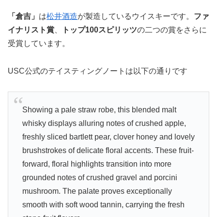
「倉吉」
は
松井酒造
が製造しているウイスキーです。
ファ
イナリスト賞
、
トップ100スピリッツ
の二つの賞をさらに
受賞しています。
USC公式のテイスティングノートは以下の通りです
Showing a pale straw robe, this blended malt
whisky displays alluring notes of crushed apple,
freshly sliced bartlett pear, clover honey and lovely
brushstrokes of delicate floral accents. These fruit-
forward, floral highlights transition into more
grounded notes of crushed gravel and porcini
mushroom. The palate proves exceptionally
smooth with soft wood tannin, carrying the fresh